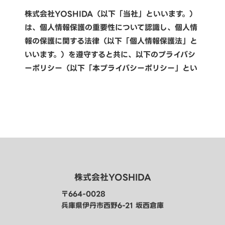
株式会社YOSHIDA（以下「当社」といいます。）
は、個人情報保護の重要性について認識し、個人情
報の保護に関する法律（以下「個人情報保護法」と
いいます。）を遵守すると共に、以下のプライバシ
ーポリシー（以下「本プライバシーポリシー」とい
います。）に従い、適切な取扱い及び保護に努めま
す。なお、本プライバシーポリシーにおいて別段の
定めがない限り、本プライバシーポリシーにおける
用語の定義は、個人情報保護法の定めに従います。
1. 個人情報の定義
本プライバシーポリシーにおいて、個人情報とは、
個人情報保護法第2条第1項により定義される個人情
報を意味するものとします。
株式会社YOSHIDA
2. 個人情報の利用目的
〒664-0028
当社は、個人情報を以下の目的で利用いたします。
兵庫県伊丹市西野6-21 坂西倉庫
当社のサービス、商品等（以下「当社サービス等」